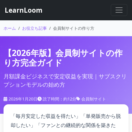
LearnLoom
ホーム
お役立ち記事
会員制サイトの作り方
【2026年版】会員制サイトの作
り方完全ガイド
月額課金ビジネスで安定収益を実現｜サブスクリ
プションモデルの始め方
2026年1月20日
読了時間：約12分
会員制サイト
「毎月安定した収益を得たい」「単発販売から脱
却したい」「ファンとの継続的な関係を築きた