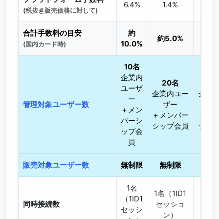
6.4%
1.4%
1.
(税抜き販売価格に対して)
合計手数料の目安
約
約5.0%
約5
10.0%
(国内カード時)
10名
企業内
20名
10
ユーザ
企業内ユー
企業
ー
管理対象ユーザー数
ザー
ザ
＋メン
＋メンバー
＋メ
バーシ
シップ会員
シッ
ップ会
員
販売対象ユーザー数
無制限
無制限
無
1名
1名（1ID1
1名（1
（1ID1
同時接続数
セッショ
セッ
セッシ
ン）
ン