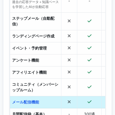
-
-
過去の応答データ＋知識ベース
を学習したAIが自動応答
ステップメール（自動配
信）
ランディングページ作成
イベント・予約管理
アンケート機能
アフィリエイト機能
コミュニティ（メンバーシ
ップルーム）
メール配信機能
月間配信枠（基本）
-
300通
1,5