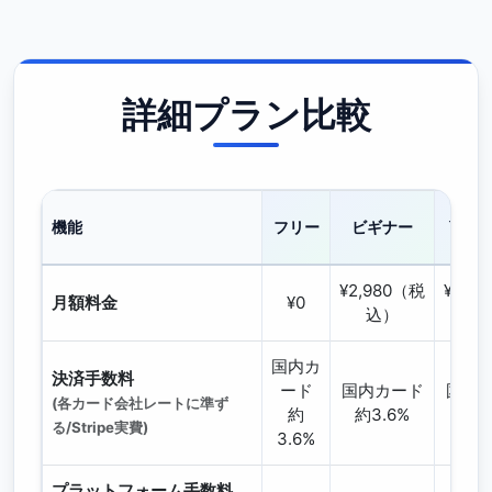
詳細プラン比較
スタ
機能
フリー
ビギナー
¥2,980（税
¥9,8
月額料金
¥0
込）
込
国内カ
決済手数料
ード
国内カード
国内
(各カード会社レートに準ず
約
約3.6%
約3.
る/Stripe実費)
3.6%
プラットフォーム手数料