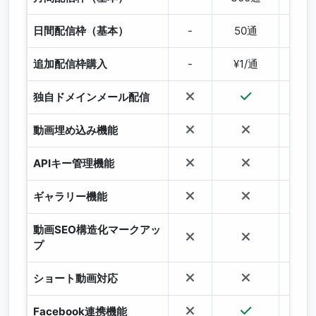
日間配信枠（基本）
-
50通
30
追加配信枠購入
-
¥1/通
¥1
独自ドメインメール配信
動画埋め込み機能
APIキー管理機能
ギャラリー機能
動画SEO構造化マークアッ
プ
ショート動画対応
Facebook連携機能