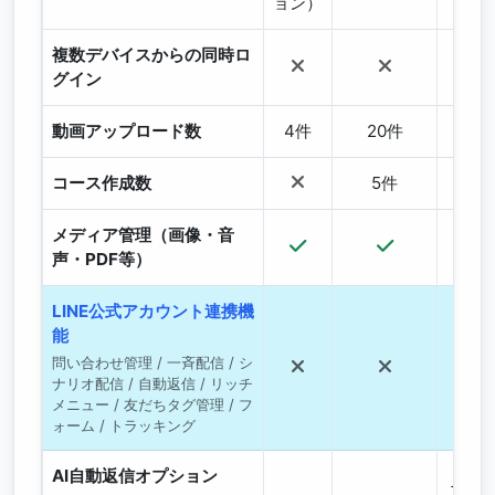
ョン）
複数デバイスからの同時ロ
グイン
動画アップロード数
4件
20件
5
コース作成数
5件
1
メディア管理（画像・音
声・PDF等）
LINE公式アカウント連携機
能
問い合わせ管理 / 一斉配信 / シ
ナリオ配信 / 自動返信 / リッチ
メニュー / 友だちタグ管理 / フ
ォーム / トラッキング
AI自動返信オプション
+¥50,