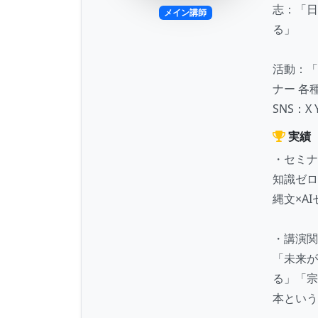
志：「日
メイン講師
る」
活動：「
ナー 各
SNS：X Y
実績
・セミナ
知識ゼロ
縄文×A
・講演関
「未来が
る」「宗
本という