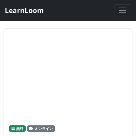
LearnLoom
ZOOMライブ配信テスト
無料
オンライン