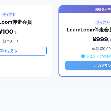
現在表示中
ティア 1
nLoom伴走会員
ティア 2
LearnLoom伴走
¥100
/月
¥999
/
年額 ¥1,000
年額 ¥10,00
詳細を見る
下位ティアの特
このプラ