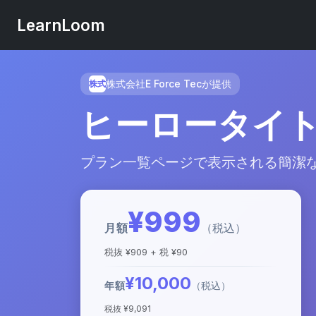
LearnLoom
株式会社E Force Tecが提供
株式
ヒーロータイ
プラン一覧ページで表示される簡潔
¥999
月額
（税込）
税抜 ¥909 + 税 ¥90
¥10,000
年額
（税込）
税抜 ¥9,091