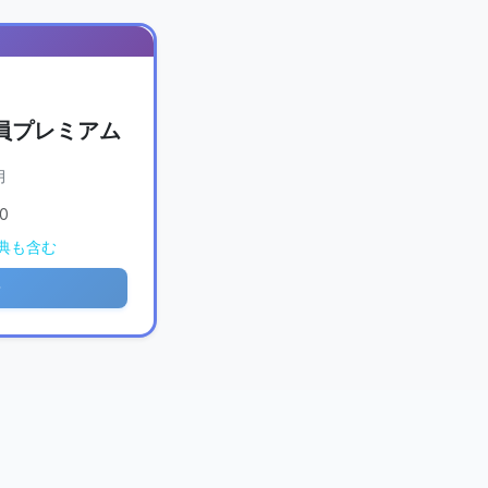
会員プレミアム
月
0
典も含む
ン