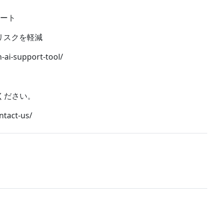
ポート
リスクを軽減
i-support-tool/
ください。
tact-us/