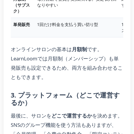
（サブス
なりやすい
するサ
ク）
単発販売
1回だけ料金を支払う買い切り型
1本の
ス
オンラインサロンの基本は
月額制
です。
LearnLoomでは月額制（メンバーシップ）も単
発販売も設定できるため、両方を組み合わせるこ
ともできます。
3. プラットフォーム（どこで運営す
るか）
最後に、サロンを
どこで運営するか
を決めます。
SNSのグループ機能を使う方法もありますが、