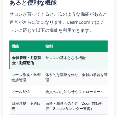
あると便利な機能
サロンが育ってくると、次のような機能があると
運営がさらに楽になります。LearnLoomではプ
ランに応じて以下の機能を利用できます。
機能
役割
利
会員管理・月額課
サロンの基本となる機能
フ
金・動画配信
可
コース作成・学習
体系的な講座を作り、会員の学習を管
ビ
進捗管理
理
メール配信
会員へのお知らせやフォローメール
ビ
日程調整・予約販
面談・相談会の予約（Zoom自動発
ビ
売
行・Googleカレンダー連携）
月