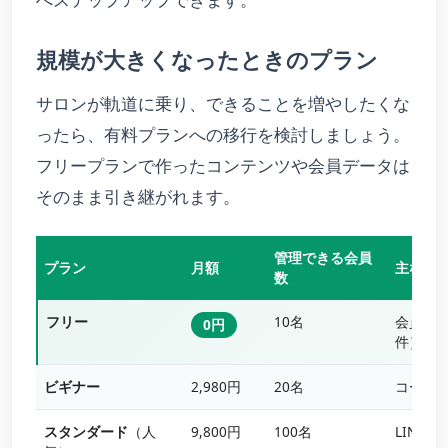
規模が大きくなったときのプラン
サロンが軌道に乗り、できることを増やしたくな
ったら、有料プランへの移行を検討しましょう。
フリープランで作ったコンテンツや会員データは
そのまま引き継がれます。
管理できる会員
プラン
月額
主な追
数
フリー
10名
会員管
0円
件）
ビギナー
2,980円
20名
コース
スタンダード
（人
9,800円
100名
LINE