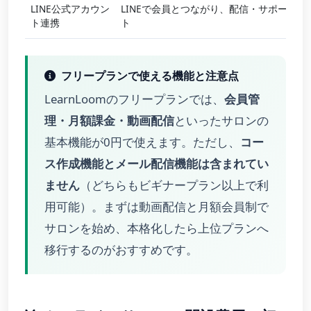
LINE公式アカウン
LINEで会員とつながり、配信・サポー
ス
ト連携
ト
フリープランで使える機能と注意点
LearnLoomのフリープランでは、
会員管
理・月額課金・動画配信
といったサロンの
基本機能が0円で使えます。ただし、
コー
ス作成機能とメール配信機能は含まれてい
ません
（どちらもビギナープラン以上で利
用可能）。まずは動画配信と月額会員制で
サロンを始め、本格化したら上位プランへ
移行するのがおすすめです。