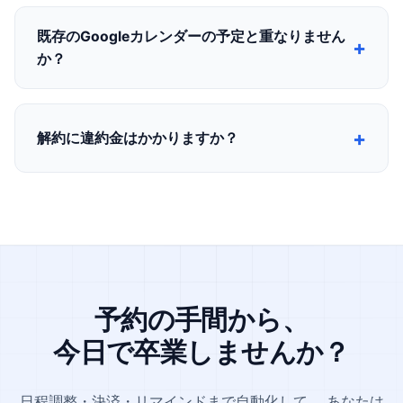
Stripeによるカード決済を内蔵しています。お客様は予約
と同時にお支払いを済ませられるため、振込のお願いや集
既存のGoogleカレンダーの予定と重なりません
金の手間がありません。無料メニューと有料メニューを使
か？
い分けることもできます。
Googleカレンダーと連携すると、既に予定が入っている
時間は予約ページに表示されません。予定の前後にバッフ
解約に違約金はかかりますか？
ァ時間を設けることもでき、ダブルブッキングを防げま
す。
いいえ。解約による違約金等は一切発生しません。解約後
も期間末まではそのままご利用いただけます。トライアル
期間中の解約も無料です。
予約の手間から、
今日で卒業しませんか？
日程調整・決済・リマインドまで自動化して、
あなたは