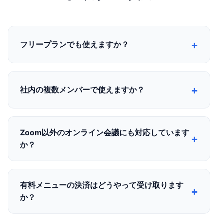
フリープランでも使えますか？
はい。月額500円の「日程調整・予約販売オプション」を
単独でご契約いただければ、フリープランの方でもすべて
社内の複数メンバーで使えますか？
の予約機能をご利用いただけます。14日間の無料トライア
ル付きです。
はい。ご契約は企業・団体単位のため、1つのご契約の中
で複数のメンバーがご利用いただけます。メンバーごとに
Zoom以外のオンライン会議にも対応しています
専用の予約ページを持ち、それぞれが自分のGoogleカレ
か？
ンダーやZoomを連携できます。人数に応じた追加料金は
かかりません。
Zoomの自動URL発行に対応しています。また、Google
Meetでの予約にも対応しており、会議URLは予約完了ペ
有料メニューの決済はどうやって受け取ります
ージや確認メールで自動的にご案内されます。
か？